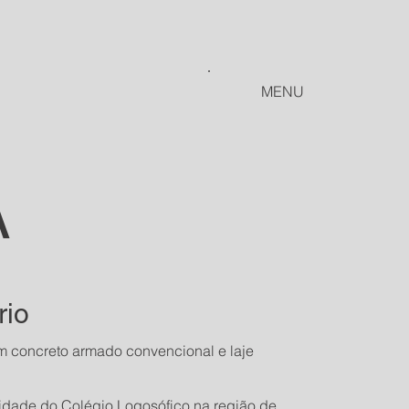
MENU
A
io
em concreto armado convencional e laje
nidade do Colégio Logosófico na região de