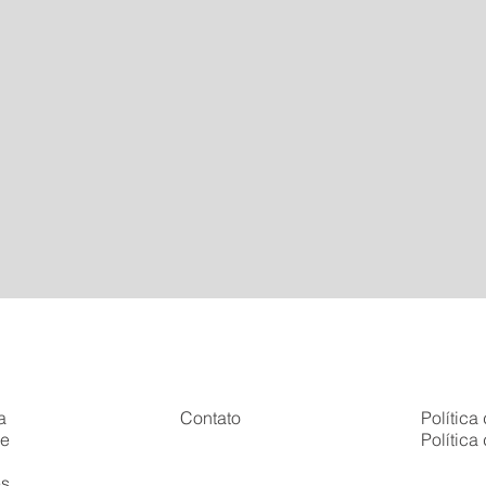
a
Contato
Política
se
Política
s
es