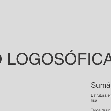
 LOGOSÓFIC
Sumár
Estrutura 
lisa
Terceira u