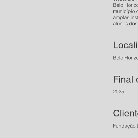
Belo Horizo
município 
amplas inst
alunos dos
Local
Belo Horiz
Final
2025
Clien
Fundação 