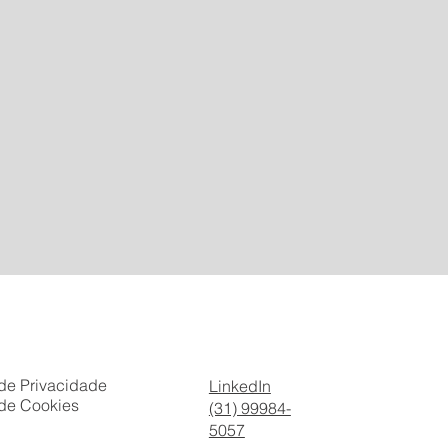
 de Privacidade
LinkedIn
 de Cookies
(31) 99984-
5057